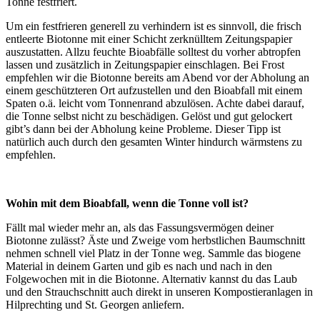
Tonne festfriert.
Um ein festfrieren generell zu verhindern ist es sinnvoll, die frisch
entleerte Biotonne mit einer Schicht zerknülltem Zeitungspapier
auszustatten. Allzu feuchte Bioabfälle solltest du vorher abtropfen
lassen und zusätzlich in Zeitungspapier einschlagen. Bei Frost
empfehlen wir die Biotonne bereits am Abend vor der Abholung an
einem geschützteren Ort aufzustellen und den Bioabfall mit einem
Spaten o.ä. leicht vom Tonnenrand abzulösen. Achte dabei darauf,
die Tonne selbst nicht zu beschädigen. Gelöst und gut gelockert
gibt’s dann bei der Abholung keine Probleme. Dieser Tipp ist
natürlich auch durch den gesamten Winter hindurch wärmstens zu
empfehlen.
Wohin mit dem Bioabfall, wenn die Tonne voll ist?
Fällt mal wieder mehr an, als das Fassungsvermögen deiner
Biotonne zulässt? Äste und Zweige vom herbstlichen Baumschnitt
nehmen schnell viel Platz in der Tonne weg. Sammle das biogene
Material in deinem Garten und gib es nach und nach in den
Folgewochen mit in die Biotonne. Alternativ kannst du das Laub
und den Strauchschnitt auch direkt in unseren Kompostieranlagen in
Hilprechting und St. Georgen anliefern.