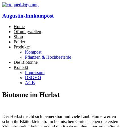
Augustin-Innkompost
Home
Öffnungszeiten
Shop
Folder
Produkte
Kompost
Pflanzen & Hochbeeterde
Die Biotonne
Kontakt
Impressum
DSGVO
AGB
Biotonne im Herbst
Der Herbst macht sich bemerkbar und viele Laubbäume werfen
schon ihr Blätterkleid ab. Im heimischen Garten stehen die ersten
Strauchschnittarbeiten an und die Beete werden langsam geräumt.