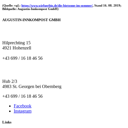
(Quelle: vgl.:
https://www.wirfuerbio.de/die-biotonne-im-sommer/
, Stand 16. 08. 2019;
Bildquelle: Augustin-Innkompost GmbH)
AUGUSTIN-INNKOMPOST GMBH
HILPRECHTING
Hilprechting 15
4921 Hohenzell
+43 699 / 16 18 46 56
ST. GEORGEN
Hub 2/3
4983 St. Georgen bei Obernberg
+43 699 / 16 18 46 56
Facebook
Instagram
Links